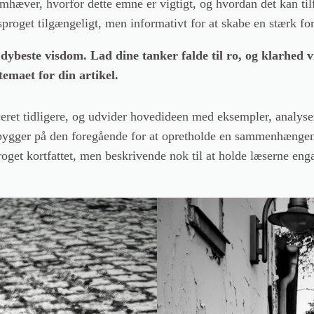
remhæver, hvorfor dette emne er vigtigt, og hvordan det kan til
sproget tilgængeligt, men informativt for at skabe en stærk fo
ybeste visdom. Lad dine tanker falde til ro, og klarhed vil
temaet for din artikel.
ceret tidligere, og udvider hovedideen med eksempler, analyser
 bygger på den foregående for at opretholde en sammenhængen
roget kortfattet, men beskrivende nok til at holde læserne enga